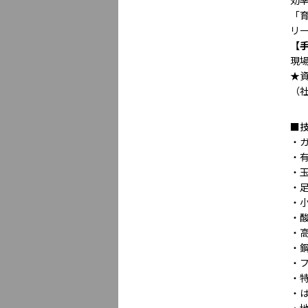
効
「
リ
【
現
★
（
■
・
・
・
・
・
・
・
・
・
・
・