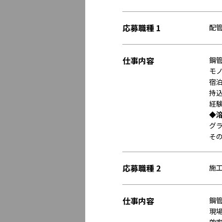
応募職種 1
配
仕事内容
鋼
モ
宿
持
経
◆
グ
そ
応募職種 2
施
仕事内容
鋼
現