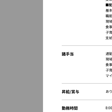
■
基本
職
現場
食事
子育
支給
諸手当
通
現場
食事
子育
マ
昇給/賞与
あ
勤務時間
8: