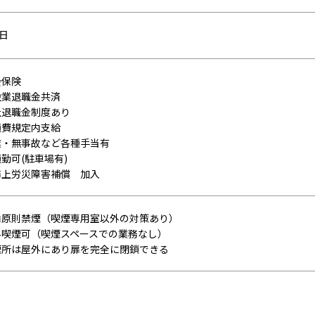
5日
会保険
設業退職金共済
社退職金制度あり
通費規定内支給
業・無事故など各種手当有
勤可(駐車場有)
務上労災障害補償 加入
内原則禁煙（喫煙専用室以外の対策あり）
外喫煙可（喫煙スペースでの業務なし）
煙所は屋外にあり扉を完全に閉鎖できる