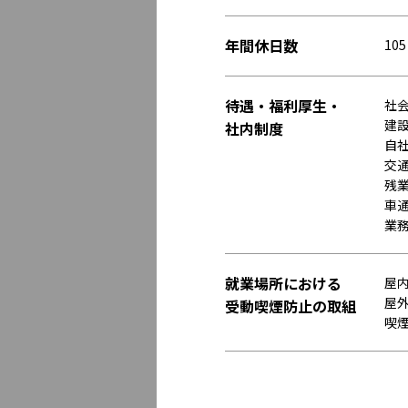
年間休日数
10
待遇・福利厚生・
社
建
社内制度
自
交
残
車通
業
就業場所における
屋
屋
受動喫煙防止の取組
喫