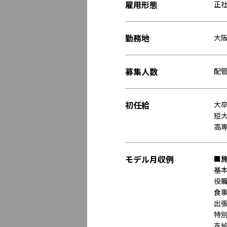
雇用形態
正
勤務地
大
募集人数
配
初任給
大卒
短大
高専
モデル月収例
■
基本
役職
食事
出張
特別
支給