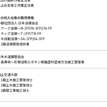
地山の掘削作業主任者
土止め支保工作業主任者
その他入社後の取得資格
一般社団法人 日本溶接協会
アーク溶接～N-2FP/N-3FP/CN-FP
ティグ溶接～T-1FP/TN-FP
半自動溶接～SA-2FP/SA-3FP
・2級溶接管理技術者
日本水道鋼管協会
・長寿命〜形無溶剤エポキシ樹脂塗料塗装方法施工管理者
国土交通大臣
・1級土木施工管理技士
・2級土木施工管理技士
・2級管工事施工技士