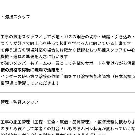
管・溶接スタッフ
管工事の技術スタッフとして水道・ガスの鋼管の切断・研磨・引き込み
ノづくりが好きで向上心を持って技術を学べる人に向いている仕事です
泊を伴う遠方の現場対応の場合には確かな技術をもつ熟練スタッフを中
込機械・道具の準備を入念に行います
験が浅いメンバーもチームの一員として先輩のサポートを受けながら活
溶接の資格取得後に現場で活躍を！
ラインダーの使い方や溶接の作業手順を学び溶接技能者資格（日本溶接
の後現場で活躍していただきます
工管理・監督スタッフ
管工事の施工管理（工程・安全・原価・品質管理）・監督業務に携わり
場のまとめ役として業者との打合せはもちろん日々状況が変わっていく