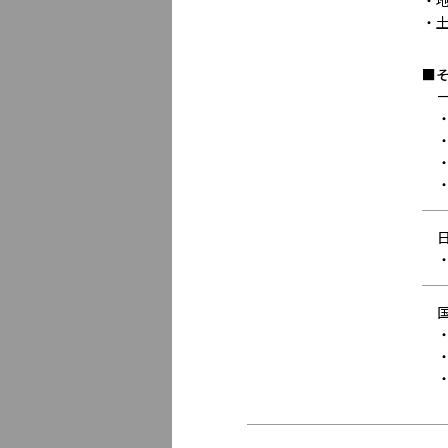
・
・
■
・
・
・