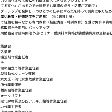
率的な流れを考え会社の利益を最大化するようめざします
育てる文化」があるので未経験でも早期の成長・活躍が可能です
ーダーシップを発揮し一つひとつの仕事にやる気を持って誠実に取り組
手厚い教育・研修制度をご用意】
（※2職種共通）
場で経験を積みながら専門教育（技能講習・特別教育）を受け免許や資
資格取得を全面的にバックアップ
社内勉強会は随時開催 外部セミナー受講料や資格試験受験費用は全額会
技能講習
ガス溶接
有機溶剤作業主任者
玉掛
足場の組立て等作業主任者
小型移動式クレーン運転
酸素欠乏・硫化水素危険作業主任者
高所作業車運転
鋼橋架設等作業主任者
フォークリフト
特定化学物質及び四アルキル鉛等作業主任者
はい作業主任者